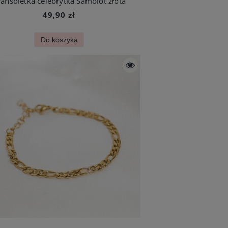
ansoletka celebrytka Samolot złota
49,90 zł
Do koszyka