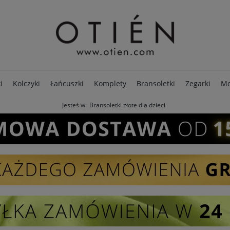
i
Kolczyki
Łańcuszki
Komplety
Bransoletki
Zegarki
Mo
Jesteś w:
Bransoletki złote dla dzieci
PREMIUM
Opakowania
Pierścionki
SALE - 80%