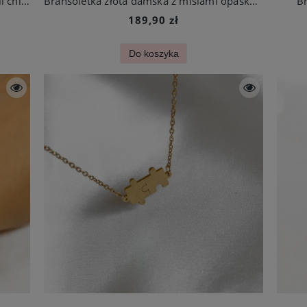
Bransoletka damska Słonik złota ze stali chirurgicznej
Bransoletka złota damska z misiami opaska stal chirurgiczna
Br
189,90 zł
Do koszyka