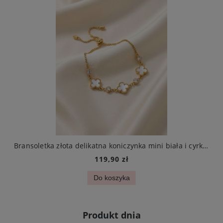
arczą ze stali chirurgicznej elegancki
Bransoletka złota delikatna koniczynka mini biała i cyrkonie stal chirurgiczna
119,90 zł
Do koszyka
Produkt dnia