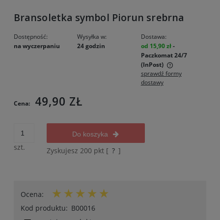
Bransoletka symbol Piorun srebrna
Dostępność:
Wysyłka w:
Dostawa:
na wyczerpaniu
24 godzin
od 15,90 zł
-
Paczkomat 24/7
(InPost)
sprawdź formy
Cena nie zawiera ewentualnych kosztów płatności
dostawy
49,90 ZŁ
Cena:
Do koszyka
szt.
Zyskujesz
200
pkt [
?
]
Ocena:
Kod produktu:
B00016